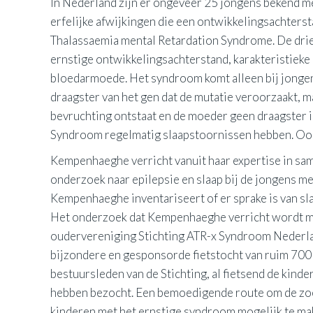
In Nederland zijn er ongeveer 25 jongens bekend m
erfelijke afwijkingen die een ontwikkelingsachters
Thalassaemia mental Retardation Syndrome. De dri
ernstige ontwikkelingsachterstand, karakteristie
bloedarmoede. Het syndroom komt alleen bij jonge
draagster van het gen dat de mutatie veroorzaakt, m
bevruchting ontstaat en de moeder geen draagster i
Syndroom regelmatig slaapstoornissen hebben. Ook
Kempenhaeghe verricht vanuit haar expertise in s
onderzoek naar epilepsie en slaap bij de jongens m
Kempenhaeghe inventariseert of er sprake is van sl
Het onderzoek dat Kempenhaeghe verricht wordt me
oudervereniging Stichting ATR-x Syndroom Nederla
bijzondere en gesponsorde fietstocht van ruim 70
bestuursleden van de Stichting, al fietsend de kin
hebben bezocht. Een bemoedigende route om de zoe
kinderen met het ernstige syndroom mogelijk te ma