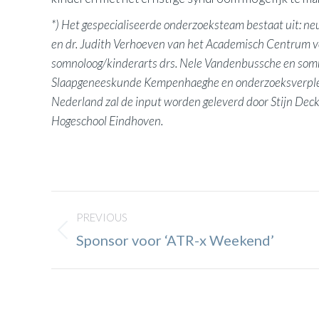
*) Het gespecialiseerde onderzoeksteam bestaat uit: ne
en dr. Judith Verhoeven van het Academisch Centrum
somnoloog/kinderarts drs. Nele Vandenbussche en somno
Slaapgeneeskunde Kempenhaeghe en onderzoeksverpleeg
Nederland zal de input worden geleverd door Stijn Dec
Hogeschool Eindhoven.
Post
PREVIOUS
navigation
Previous
Sponsor voor ‘ATR-x Weekend’
post: