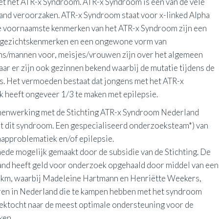
et het ATR-x Syndroom. ATR-x Syndroom is een van de vele
tand veroorzaken. ATR-x Syndroom staat voor x-linked Alpha
e voornaamste kenmerken van het ATR-x Syndroom zijn een
ke gezichtskenmerken en een ongewone vorm van
ns/mannen voor, meisjes/vrouwen zijn over het algemeen
aar er zijn ook gezinnen bekend waarbij de mutatie tijdens de
s. Het vermoeden bestaat dat jongens met het ATR-x
 heeft ongeveer 1/3 te maken met epilepsie.
amenwerking met de Stichting ATR-x Syndroom Nederland
et dit syndroom. Een gespecialiseerd onderzoeksteam*) van
aapproblematiek en/of epilepsie.
de mogelijk gemaakt door de subsidie van de Stichting. De
nd heeft geld voor onderzoek opgehaald door middel van een
0 km, waarbij Madeleine Hartmann en Henriëtte Weekers,
deren in Nederland die te kampen hebben met het syndroom
ktocht naar de meest optimale ondersteuning voor de
ken.