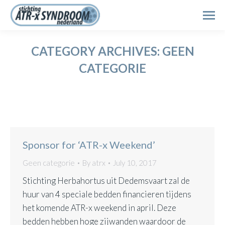
Search:
CATEGORY ARCHIVES:
GEEN
CATEGORIE
Sponsor for ‘ATR-x Weekend’
Geen categorie
By
atrx
July 10, 2017
Stichting Herbahortus uit Dedemsvaart zal de
huur van 4 speciale bedden financieren tijdens
het komende ATR-x weekend in april. Deze
bedden hebben hoge zijwanden waardoor de